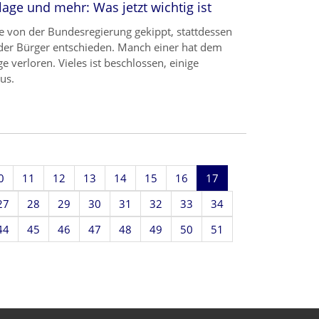
ge und mehr: Was jetzt wichtig ist
 von der Bundesregierung gekippt, stattdessen
der Bürger entschieden. Manch einer hat dem
e verloren. Vieles ist beschlossen, einige
us.
0
11
12
13
14
15
16
17
27
28
29
30
31
32
33
34
44
45
46
47
48
49
50
51