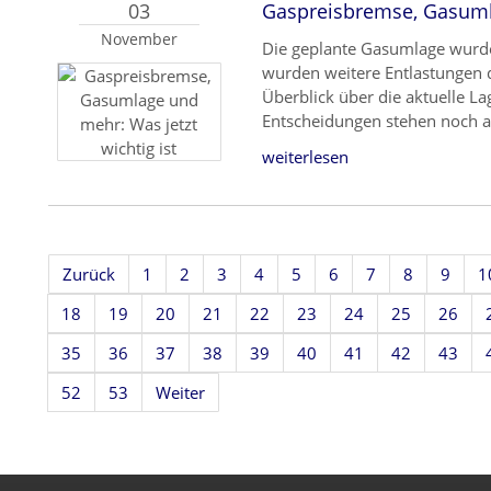
03
Gaspreisbremse, Gasumla
November
Die geplante Gasumlage wurde
wurden weitere Entlastungen 
Überblick über die aktuelle Lag
Entscheidungen stehen noch a
weiterlesen
Zurück
1
2
3
4
5
6
7
8
9
1
18
19
20
21
22
23
24
25
26
35
36
37
38
39
40
41
42
43
52
53
Weiter