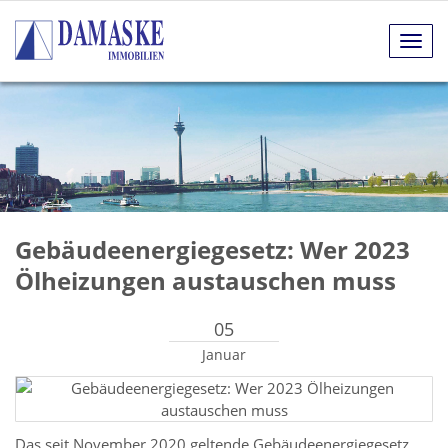
Navig
anze
Gebäudeenergiegesetz: Wer 2023
Ölheizungen austauschen muss
05
Januar
Das seit November 2020 geltende Gebäudeenergiegesetz