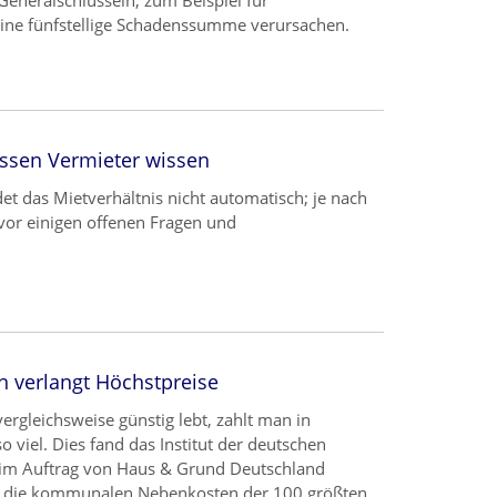
Generalschlüsseln, zum Beispiel für
eine fünfstellige Schadenssumme verursachen.
ssen Vermieter wissen
et das Mietverhältnis nicht automatisch; je nach
 vor einigen offenen Fragen und
 verlangt Höchstpreise
gleichsweise günstig lebt, zahlt man in
 viel. Dies fand das Institut der deutschen
ie im Auftrag von Haus & Grund Deutschland
en die kommunalen Nebenkosten der 100 größten