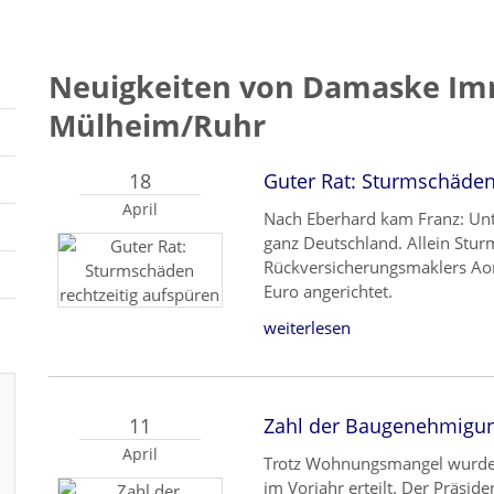
Neuigkeiten von Damaske Im
Mülheim/Ruhr
18
Guter Rat: Sturmschäden
April
Nach Eberhard kam Franz: Unt
ganz Deutschland. Allein Stur
Rückversicherungsmaklers Aon
Euro angerichtet.
weiterlesen
11
Zahl der Baugenehmigun
April
Trotz Wohnungsmangel wurde
im Vorjahr erteilt. Der Präsi