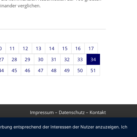
inander verglichen.
0
11
12
13
14
15
16
17
27
28
29
30
31
32
33
34
44
45
46
47
48
49
50
51
Impressum
–
Datenschutz
–
Kontakt
Werbung entsprechend der Interessen der Nutzer anzuzeigen. Ich