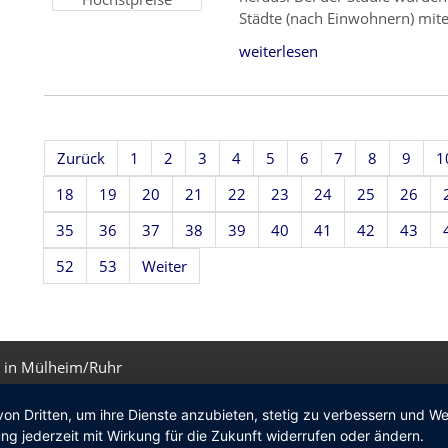
Städte (nach Einwohnern) mite
weiterlesen
Zurück
1
2
3
4
5
6
7
8
9
1
18
19
20
21
22
23
24
25
26
35
36
37
38
39
40
41
42
43
52
53
Weiter
 in Mülheim/Ruhr
von Dritten, um ihre Dienste anzubieten, stetig zu verbessern und 
ng jederzeit mit Wirkung für die Zukunft widerrufen oder ändern.