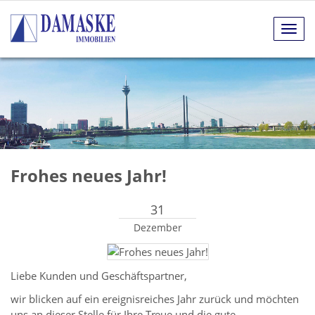
Navig
anze
Frohes neues Jahr!
31
Dezember
Liebe Kunden und Geschäftspartner,
wir blicken auf ein ereignisreiches Jahr zurück und möchten
uns an dieser Stelle für Ihre Treue und die gute