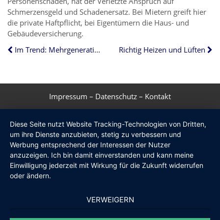
Personenschaden, hat der Verletzte Anspruch auf
Schmerzensgeld und Schadenersatz. Bei Mietern greift hier
die private Haftpflicht, bei Eigentümern die Haus- und
Gebäudeversicherung.
Im Trend: Mehrgenerationenhäuser
Richtig Heizen und Lüften
Impressum
–
Datenschutz
–
Kontakt
Diese Seite nutzt Website Tracking-Technologien von Dritten,
um ihre Dienste anzubieten, stetig zu verbessern und
Werbung entsprechend der Interessen der Nutzer
anzuzeigen. Ich bin damit einverstanden und kann meine
Einwilligung jederzeit mit Wirkung für die Zukunft widerrufen
oder ändern.
VERWEIGERN