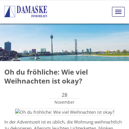
Navig
anze
Oh du fröhliche: Wie viel
Weihnachten ist okay?
28
November
In der Adventszeit ist es üblich, die Wohnung weihnachtlich
zu dekorieren. Allerorts leuchten Lichterketten, blinken