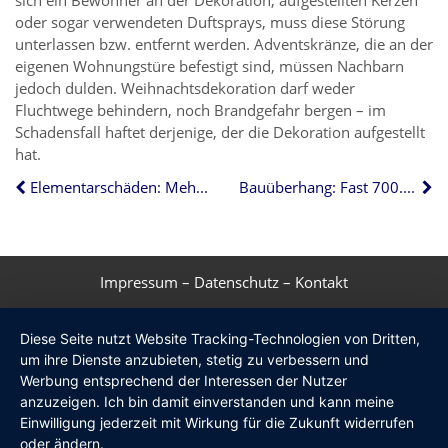
oder sogar verwendeten Duftsprays, muss diese Störung
unterlassen bzw. entfernt werden. Adventskränze, die an der
eigenen Wohnungstüre befestigt sind, müssen Nachbarn
jedoch dulden. Weihnachtsdekoration darf weder
Fluchtwege behindern, noch Brandgefahr bergen – im
Schadensfall haftet derjenige, der die Dekoration aufgestellt
hat.
Elementarschäden: Mehrheit der Gebäude nicht richtig versichert
Bauüberhang: Fast 700.000 Wohnungen warten auf Fertigstellung
Impressum
–
Datenschutz
–
Kontakt
Diese Seite nutzt Website Tracking-Technologien von Dritten,
um ihre Dienste anzubieten, stetig zu verbessern und
Werbung entsprechend der Interessen der Nutzer
anzuzeigen. Ich bin damit einverstanden und kann meine
Einwilligung jederzeit mit Wirkung für die Zukunft widerrufen
oder ändern.