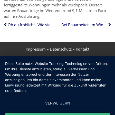
fertiggestellte Wohnungen mehr als verdoppelt. Derzeit
warten Bauaufträge im Wert von rund 9,1 Milliarden Euro
auf ihre Ausführung.
Oh du fröhliche: Wie viel Weihnachten ist okay?
Bei Bauarbeiten im Winter auf Temperaturen achten
Impressum
–
Datenschutz
–
Kontakt
Diese Seite nutzt Website Tracking-Technologien von Dritten,
um ihre Dienste anzubieten, stetig zu verbessern und
Werbung entsprechend der Interessen der Nutzer
anzuzeigen. Ich bin damit einverstanden und kann meine
Einwilligung jederzeit mit Wirkung für die Zukunft widerrufen
oder ändern.
VERWEIGERN