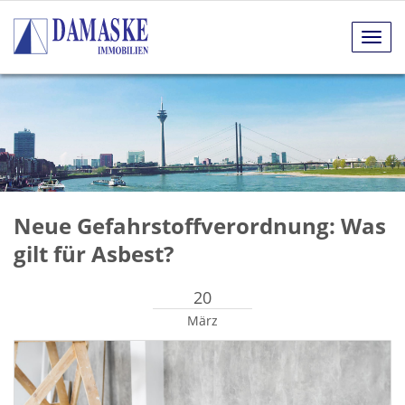
Navig
anze
Neue Gefahrstoffverordnung: Was
gilt für Asbest?
20
März