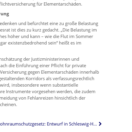
flichtversicherung für Elementarschäden.
rung
edenken und befürchtet eine zu große Belastung
srat ist dies zu kurz gedacht. „Die Belastung im
aches höher und kann – wie die Flut im Sommer
ogar existenzbedrohend sein“ heißt es im
inschätzung der Justizministerinnen und
ach die Einführung einer Pflicht für private
ersicherung gegen Elementarschäden innerhalb
staltenden Korridors als verfassungsrechtlich
 wird, insbesondere wenn substantielle
bare Instrumente vorgesehen werden, die zudem
meidung von Fehlanreizen hinsichtlich der
scheinen.
Wohnraumschutzgesetz: Entwurf in Schleswig-Holstein steht