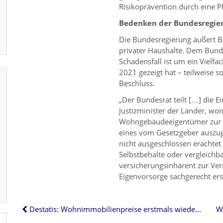
Risikoprävention durch eine P
Bedenken der Bundesregie
Die Bundesregierung äußert B
privater Haushalte. Dem Bunde
Schadensfall ist um ein Vielf
2021 gezeigt hat – teilweise s
Beschluss.
„Der Bundesrat teilt […] die E
Justizminister der Länder, won
Wohngebäudeeigentümer zur V
eines vom Gesetzgeber auszuge
nicht ausgeschlossen erachtet
Selbstbehalte oder vergleich
versicherungsinhärent zur Ver
Eigenvorsorge sachgerecht er
Destatis: Wohnimmobilienpreise erstmals wieder rückläufig