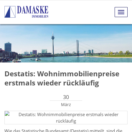
Navig
anze
Destatis: Wohnimmobilienpreise
erstmals wieder rückläufig
30
März
Wie das Statistische Bundesamt (Destatis) mitteilt, sind die