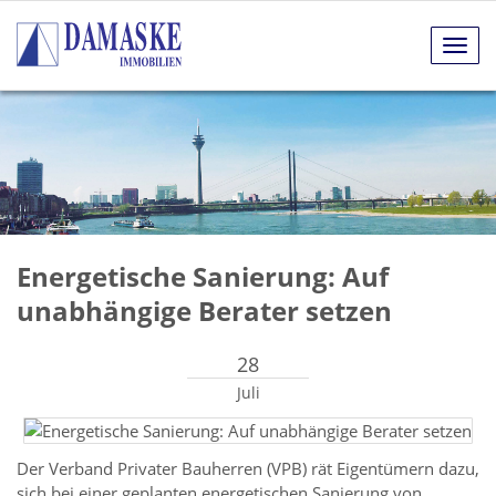
Navig
anze
Energetische Sanierung: Auf
unabhängige Berater setzen
28
Juli
Der Verband Privater Bauherren (VPB) rät Eigentümern dazu,
sich bei einer geplanten energetischen Sanierung von