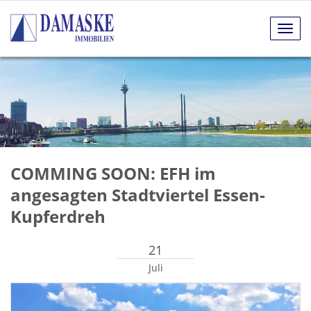
Navig
anze
COMMING SOON: EFH im
angesagten Stadtviertel Essen-
Kupferdreh
21
Juli