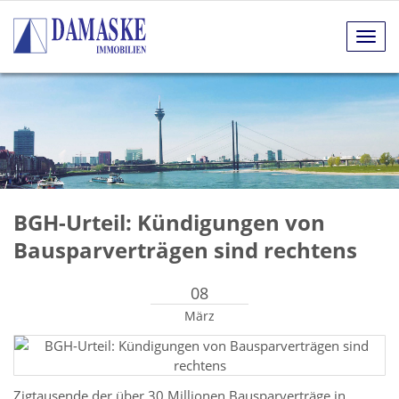
Navig
anze
BGH-Urteil: Kündigungen von
Bausparverträgen sind rechtens
08
März
Zigtausende der über 30 Millionen Bausparverträge in