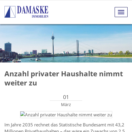
Navig
anze
Anzahl privater Haushalte nimmt
weiter zu
01
März
Im Jahre 2035 rechnet das Statistische Bundesamt mit 43,2
Millionen Privathaushalten – das wäre ein Zuwachs von 2,5