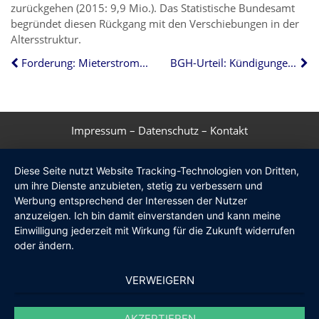
zurückgehen (2015: 9,9 Mio.). Das Statistische Bundesamt
begründet diesen Rückgang mit den Verschiebungen in der
Altersstruktur.
Forderung: Mieterstrom bis zur Sommerpause umsetzen
BGH-Urteil: Kündigungen von Bausparverträgen sind rechtens
Impressum
–
Datenschutz
–
Kontakt
Diese Seite nutzt Website Tracking-Technologien von Dritten,
um ihre Dienste anzubieten, stetig zu verbessern und
Werbung entsprechend der Interessen der Nutzer
anzuzeigen. Ich bin damit einverstanden und kann meine
Einwilligung jederzeit mit Wirkung für die Zukunft widerrufen
oder ändern.
VERWEIGERN
AKZEPTIEREN