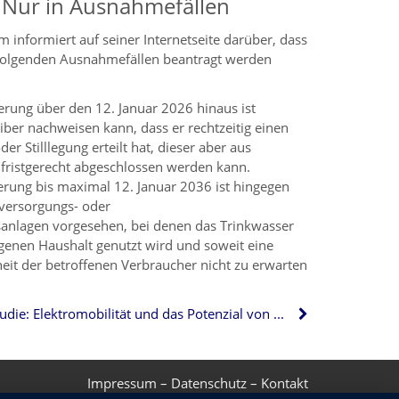
? Nur in Ausnahmefällen
m informiert auf seiner Internetseite darüber, dass
n folgenden Ausnahmefällen beantragt werden
gerung über den 12. Januar 2026 hinaus ist
iber nachweisen kann, dass er rechtzeitig einen
er Stilllegung erteilt hat, dieser aber aus
 fristgerecht abgeschlossen werden kann.
gerung bis maximal 12. Januar 2036 ist hingegen
versorgungs- oder
anlagen vorgesehen, bei denen das Trinkwasser
igenen Haushalt genutzt wird und soweit eine
it der betroffenen Verbraucher nicht zu erwarten
Studie: Elektromobilität und das Potenzial von Mehrfamilienhäusern
Impressum
–
Datenschutz
–
Kontakt