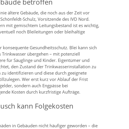
ebäude betroffen
Linie ältere Gebäude, die noch aus der Zeit vor
Schönfeldt-Schulz, Vorsitzende des IVD Nord.
n mit gemischtem Leitungsbestand ist es wichtig,
eventuell noch Bleileitungen oder bleihaltige
er konsequente Gesundheitsschutz. Blei kann sich
s Trinkwasser übergehen – mit potenziell
ere für Säuglinge und Kinder. Eigentümer und
chtet, den Zustand der Trinkwasserinstallation zu
 zu identifizieren und diese durch geeignete
illzulegen. Wer erst kurz vor Ablauf der Frist
ußgelder, sondern auch Engpässe bei
nde Kosten durch kurzfristige Aufträge.
ausch kann Folgekosten
chäden in Gebäuden nicht häufiger geworden – die