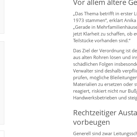
Vor allem ältere G
„Das Thema betrifft in erster 
1973 stammen“, erklärt Anika 
„Gerade in Mehrfamilienhäuser
jetzt Klarheit zu schaffen, ob 
Teilstücke vorhanden sind.“
Das Ziel der Verordnung ist d
aus alten Rohren lösen und in
schädlichen Folgen insbesond
Verwalter sind deshalb verpfli
prüfen, mögliche Bleileitungen
Materialien zu ersetzen oder st
reagiert, riskiert nicht nur B
Handwerksbetrieben und steige
Rechtzeitiger Aust
vorbeugen
Generell sind zwar Leitungss