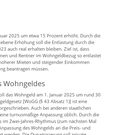
uar 2025 um etwa 15 Prozent erhöht. Durch die
ebene Erhöhung soll die Entlastung durch die
 auch real erhalten bleiben. Ziel ist, dass
nnen und Rentner im Wohngeldbezug so entlastet
 höherer Mieten und steigender Einkommen
ung beantragen müssen.
s Wohngeldes
oll das Wohngeld am 1. Januar 2025 um rund 30
eldgesetz [WoGG (§ 43 Absatz 1)] ist eine
rgeschrieben. Auch bei anderen staatlichen
 eine turnusmäßige Anpassung üblich. Durch die
 im Zwei-Jahres-Rhythmus (zum nächsten Mal
 Anpassung des Wohngelds an die Preis- und
rt werden. Die Dynamisierung soll private