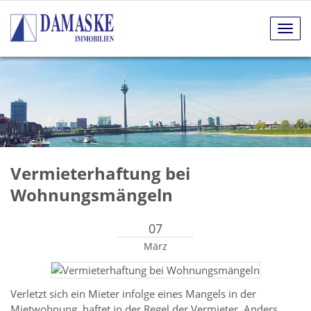
Navig
anze
Vermieterhaftung bei
Wohnungsmängeln
07
März
Verletzt sich ein Mieter infolge eines Mangels in der
Mietwohnung, haftet in der Regel der Vermieter. Anders