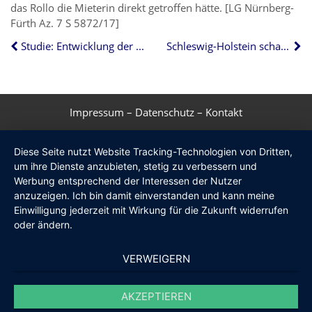
das Rollo die Mieterin direkt getroffen hätte. [LG Nürnberg-
Fürth Az. 7 S 5872/17]
Studie: Entwicklung der Baulandkosten
Schleswig-Holstein schafft Mietpreisbremse ab
Impressum
–
Datenschutz
–
Kontakt
Diese Seite nutzt Website Tracking-Technologien von Dritten,
um ihre Dienste anzubieten, stetig zu verbessern und
Werbung entsprechend der Interessen der Nutzer
anzuzeigen. Ich bin damit einverstanden und kann meine
Einwilligung jederzeit mit Wirkung für die Zukunft widerrufen
oder ändern.
VERWEIGERN
AKZEPTIEREN