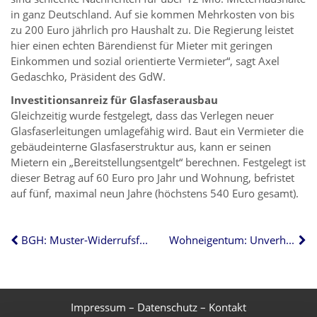
in ganz Deutschland. Auf sie kommen Mehrkosten von bis
zu 200 Euro jährlich pro Haushalt zu. Die Regierung leistet
hier einen echten Bärendienst für Mieter mit geringen
Einkommen und sozial orientierte Vermieter“, sagt Axel
Gedaschko, Präsident des GdW.
Investitionsanreiz für Glasfaserausbau
Gleichzeitig wurde festgelegt, dass das Verlegen neuer
Glasfaserleitungen umlagefähig wird. Baut ein Vermieter die
gebäudeinterne Glasfaserstruktur aus, kann er seinen
Mietern ein „Bereitstellungsentgelt“ berechnen. Festgelegt ist
dieser Betrag auf 60 Euro pro Jahr und Wohnung, befristet
auf fünf, maximal neun Jahre (höchstens 540 Euro gesamt).
BGH: Muster-Widerrufsformular bei Maklerverträgen unumgänglich
Wohneigentum: Unverheiratete Paare sollten sich absichern
Impressum
–
Datenschutz
–
Kontakt