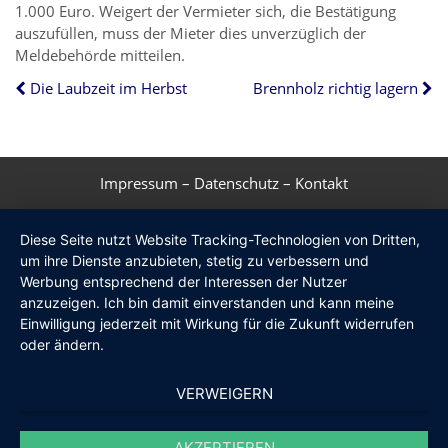
1.000 Euro. Weigert der Vermieter sich, die Bestätigung
auszufüllen, muss der Mieter dies unverzüglich der
Meldebehörde mitteilen.
Die Laubzeit im Herbst
Brennholz richtig lagern
Impressum
–
Datenschutz
–
Kontakt
Diese Seite nutzt Website Tracking-Technologien von Dritten,
um ihre Dienste anzubieten, stetig zu verbessern und
Werbung entsprechend der Interessen der Nutzer
anzuzeigen. Ich bin damit einverstanden und kann meine
Einwilligung jederzeit mit Wirkung für die Zukunft widerrufen
oder ändern.
VERWEIGERN
AKZEPTIEREN