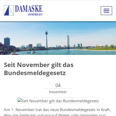
Navig
anze
Seit November gilt das
Bundesmeldegesetz
04
November
Am 1. November trat das neue Bundesmeldegesetz in Kraft.
Was das bedeutet und worauf Mieter oder Vermieter nun