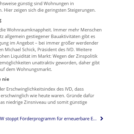
eichsweise günstig sind Wohnungen in
Hier zeigen sich die geringsten Steigerungen.
g
ist die Wohnraumknappheit. Immer mehr Menschen
otz allgemein gestiegener Bauaktivitäten gibt es
rgung im Angebot – bei immer größer werdender
n Michael Schick, Präsident des IVD. Weitere
ohen Liquidität im Markt: Wegen der Zinspolitik
gemöglichkeiten unattraktiv geworden, daher gibt
e auf dem Wohnungsmarkt.
 nie
 der Erschwinglichkeitsindex des IVD, dass
 erschwinglich wie heute waren. Gründe dafür
as niedrige Zinsniveau und somit günstige
KfW stoppt Förderprogramm für erneuerbare Energien