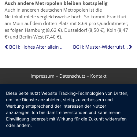
Auch andere Metropolen bleiben kostspielig
Auch in anderen deutschen Metropolen ist die
Nettokaltmiete vergleichsweise hoch. So kommt Frankfurt
am Main auf dem dritten Platz mit 8,69 pro Quadratmeter;
es folgen Hamburg (8,62 €), Düsseldorf (8,50 €), Köln (8,47
€) und Berlin-West (7,40 €).
BGH: Hohes Alter allein schützt nicht vor Eigenbedarfskündigung
BGH: Muster-Widerrufsformular bei Maklerverträgen unumgänglich
Impressum
–
Datenschutz
–
Kontakt
Diese Seite nutzt Website Tracking-Technologien von Dritten,
um ihre Dienste anzubieten, stetig zu verbessern und
Werbung entsprechend der Interessen der Nutzer
anzuzeigen. Ich bin damit einverstanden und kann meine
Einwilligung jederzeit mit Wirkung für die Zukunft widerrufen
oder ändern.