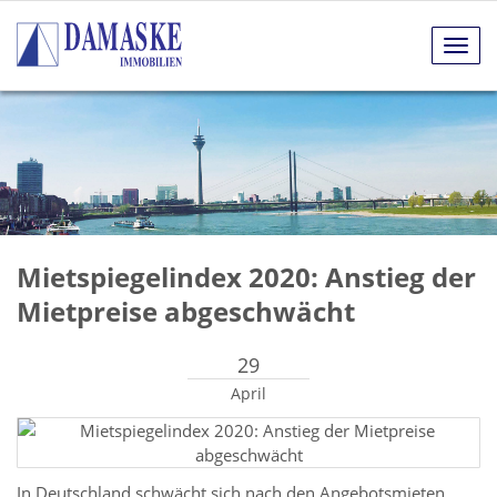
Navig
anze
Mietspiegelindex 2020: Anstieg der
Mietpreise abgeschwächt
29
April
In Deutschland schwächt sich nach den Angebotsmieten