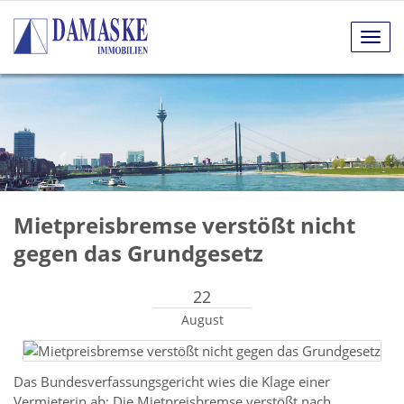
Navig
anze
Mietpreisbremse verstößt nicht
gegen das Grundgesetz
22
August
Das Bundesverfassungsgericht wies die Klage einer
Vermieterin ab: Die Mietpreisbremse verstößt nach