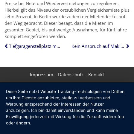
Preise bei Neu- und Wiedervermietungen zu regulieren.
Hierbei gilt das Niveau der ortsüblichen Vergleichsmiete plus
zehn Prozent. In Berlin wurde zudem der Mietendeckel auf
den Weg gebracht. Dieser besagt, dass die Mieten im
gesamten Gebiet, bis auf wenige Ausnahmen, für fünf Jahre
komplett eingefroren werden.
Tiefgaragenstellplatz muss groß genug sein
Kein Anspruch auf Maklercourtage bei Nachlässigkeit
Impressum
–
Datenschutz
–
Kontakt
Diese Seite nutzt Website Tracking-Technologien von Dritten,
um ihre Dienste anzubieten, stetig zu verbessern und
Werbung entsprechend der Interessen der Nutzer
anzuzeigen. Ich bin damit einverstanden und kann meine
Einwilligung jederzeit mit Wirkung für die Zukunft widerrufen
oder ändern.