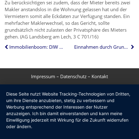
Zu berücksichtigen sei zudem, dass der Mieter bereits zwei
Makler anstandslos in die Wohnung gelassen hat und der
Vermietern somit alle Eckdaten zur Verfügung standen. Ein
mehrfacher Maklerwechsel, so das Gericht, sollte
grundsätzlich nicht zulasten der Privatsphäre des Mieters
gehen. (AG Landsberg am Lech, 3 C 701/16)
Immobilienboom: DIW prognostiziert Ende
Einnahmen durch Grunderwerbsteuer auf Rekordhoch
Impressum
–
Datenschutz
–
Kontakt
Diese Seite nutzt Website Tracking-Technologien von Dritten,
um ihre Dienste anzubieten, stetig zu verbessern und
Werbung entsprechend der Interessen der Nutzer
anzuzeigen. Ich bin damit einverstanden und kann meine
Einwilligung jederzeit mit Wirkung für die Zukunft widerrufen
oder ändern.