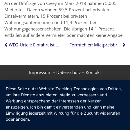
An der Umfrage von Civey im März 2018 nahmen 5.005
Mieter teil. Davon wohnen 59,5 Prozent bei privaten
Einzelvermietern, 15 Prozent bei privaten
Wohnungsunternehmen und 11,4 Prozent bei
Wohnungsgenossenschaften. Die übrigen 14,1 Prozent
entfallen auf andere Vermieter oder machten keine Angabe.
WEG-Urteil: Einfahrt ist kein Parkplatz
Formfehler: Mietpreisbremse in Hessen wackelt
Impressum
–
Datenschutz
–
Kontakt
Diese Seite nutzt Website Tracking-Technologien von Dritten,
um ihre Dienste anzubieten, stetig zu verbessern und
Werbung entsprechend der Interessen der Nutzer
anzuzeigen. Ich bin damit einverstanden und kann meine
Einwilligung jederzeit mit Wirkung für die Zukunft widerrufen
oder ändern.