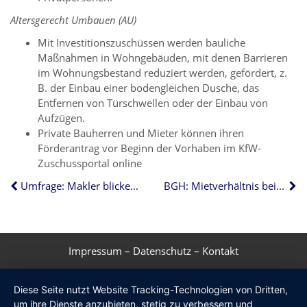
Altersgerecht Umbauen (AU)
Mit Investitionszuschüssen werden bauliche
Maßnahmen in Wohngebäuden, mit denen Barrieren
im Wohnungsbestand reduziert werden, gefördert, z.
B. der Einbau einer bodengleichen Dusche, das
Entfernen von Türschwellen oder der Einbau von
Aufzügen.
Private Bauherren und Mieter können ihren
Förderantrag vor Beginn der Vorhaben im KfW-
Zuschussportal online
Umfrage: Makler blicken optimistisch auf das Jahr 2024
BGH: Mietverhältnis bei Streit nicht ohne Weiteres kündbar
Impressum
–
Datenschutz
–
Kontakt
Diese Seite nutzt Website Tracking-Technologien von Dritten,
um ihre Dienste anzubieten, stetig zu verbessern und