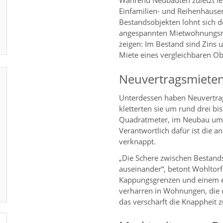
Während Neubauten zuletzt le
Einfamilien- und Reihenhäuser
Bestandsobjekten lohnt sich de
angespannten Mietwohnungsmä
zeigen: Im Bestand sind Zins u
Miete eines vergleichbaren Ob
Neuvertragsmieten
Unterdessen haben Neuvertra
kletterten sie um rund drei bi
Quadratmeter, im Neubau um 3
Verantwortlich dafür ist die a
verknappt.
„Die Schere zwischen Bestand
auseinander“, betont Wohltorf
Kappungsgrenzen und einem 
verharren in Wohnungen, die 
das verschärft die Knappheit zu