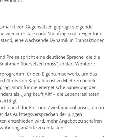
so Wohltorf.
smarkt von Gegensätzen geprägt: steigende
eine wieder erstarkende Nachfrage nach Eigentum
llstand, eine wachsende Dynamik in Transaktionen
d Preise spricht eine deutliche Sprache, die die
Maßnahmen übersetzen muss“, erklärt Wohltorf:
erprogramm für den Eigentumserwerb, um das
erhältnis von Kapitaldienst zu Miete zu hebeln.
programm für die energetische Sanierung der
nders als „Jung kauft Alt“ – die Lebensrealitäten
sichtigt.
rbo auch für Ein- und Zweifamilienhäuser, um in
r das Aufstiegsversprechen der jungen
ten entschieden wird, mehr Angebot zu schaffen
twohnungsmärkte zu entlasten.“