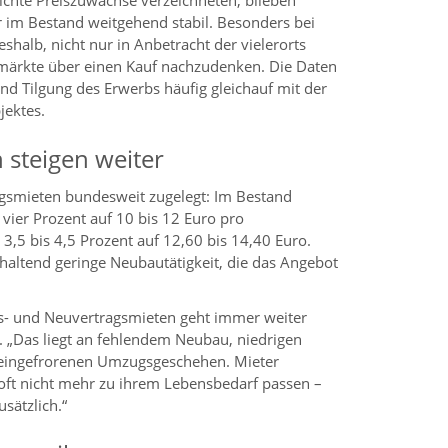
ichte Preiszuwächse verzeichneten, blieben
 im Bestand weitgehend stabil. Besonders bei
shalb, nicht nur in Anbetracht der vielerorts
rkte über einen Kauf nachzudenken. Die Daten
nd Tilgung des Erwerbs häufig gleichauf mit der
jektes.
 steigen weiter
gsmieten bundesweit zugelegt: Im Bestand
s vier Prozent auf 10 bis 12 Euro pro
,5 bis 4,5 Prozent auf 12,60 bis 14,40 Euro.
nhaltend geringe Neubautätigkeit, die das Angebot
s- und Neuvertragsmieten geht immer weiter
. „Das liegt an fehlendem Neubau, niedrigen
eingefrorenen Umzugsgeschehen. Mieter
oft nicht mehr zu ihrem Lebensbedarf passen –
sätzlich.“