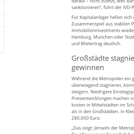
darauf – nicht zuletzt, weil B
sanktionieren“, führt der IVD-
Für Kapitalanleger hellen sich
Zusammenspiel aus stabilen Pr
Immobilieninvestments wieder 
Hamburg, München oder Stuttga
und Mietertrag deutlich.
Großstädte stagnie
gewinnen
Während die Metropolen ein ge
überwiegend stagnieren, können
steigern. Niedrigere Einstiegs
Preisentwicklungen machen si
kosten in Mittelstädten im Sc
als in den Großstädten. In Kle
280.000 Euro.
„Das zeigt: Jenseits der Metro