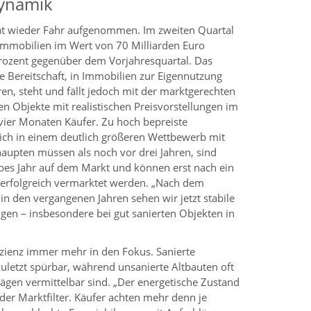
Dynamik
at wieder Fahr aufgenommen. Im zweiten Quartal
mmobilien im Wert von 70 Milliarden Euro
Prozent gegenüber dem Vorjahresquartal. Das
e Bereitschaft, in Immobilien zur Eigennutzung
ren, steht und fällt jedoch mit der marktgerechten
en Objekte mit realistischen Preisvorstellungen im
 vier Monaten Käufer. Zu hoch bepreiste
ch in einem deutlich größeren Wettbewerb mit
aupten müssen als noch vor drei Jahren, sind
albes Jahr auf dem Markt und können erst nach ein
 erfolgreich vermarktet werden. „Nach dem
in den vergangenen Jahren sehen wir jetzt stabile
ngen – insbesondere bei gut sanierten Objekten in
fizienz immer mehr in den Fokus. Sanierte
letzt spürbar, während unsanierte Altbauten oft
lägen vermittelbar sind. „Der energetische Zustand
der Marktfilter. Käufer achten mehr denn je