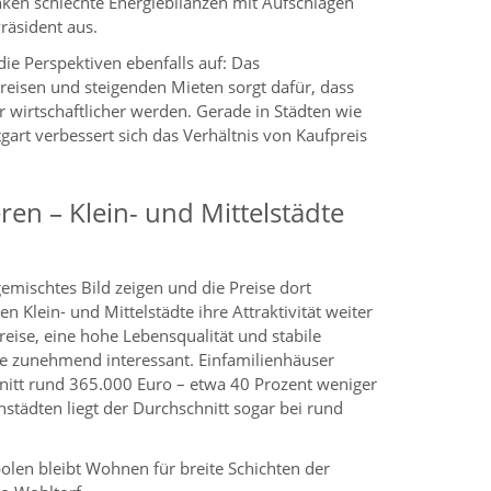
anken schlechte Energiebilanzen mit Aufschlägen
Präsident aus.
 die Perspektiven ebenfalls auf: Das
eisen und steigenden Mieten sorgt dafür, dass
wirtschaftlicher werden. Gerade in Städten wie
rt verbessert sich das Verhältnis von Kaufpreis
ren – Klein- und Mittelstädte
mischtes Bild zeigen und die Preise dort
 Klein- und Mittelstädte ihre Attraktivität weiter
preise, eine hohe Lebensqualität und stabile
e zunehmend interessant. Einfamilienhäuser
hnitt rund 365.000 Euro – etwa 40 Prozent weniger
instädten liegt der Durchschnitt sogar bei rund
polen bleibt Wohnen für breite Schichten der