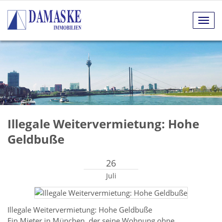
Navig
anze
Illegale Weitervermietung: Hohe
Geldbuße
26
Juli
Illegale Weitervermietung: Hohe Geldbuße
Ein Mieter in München, der seine Wohnung ohne