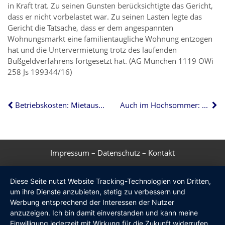
in Kraft trat. Zu seinen Gunsten berücksichtigte das Gericht,
dass er nicht vorbelastet war. Zu seinen Lasten legte das
Gericht die Tatsache, dass er dem angespannten
Wohnungsmarkt eine familientaugliche Wohnung entzogen
hat und die Untervermietung trotz des laufenden
Bußgeldverfahrens fortgesetzt hat. (AG München 1119 OWi
258 Js 199344/16)
Betriebskosten: Mietausfallrisiko kann umgelegt werden
Auch im Hochsommer: Warmwasser muss verfügbar sein
Impressum
–
Datenschutz
–
Kontakt
Diese Seite nutzt Website Tracking-Technologien von Dritten,
um ihre Dienste anzubieten, stetig zu verbessern und
Werbung entsprechend der Interessen der Nutzer
anzuzeigen. Ich bin damit einverstanden und kann meine
Einwilligung jederzeit mit Wirkung für die Zukunft widerrufen