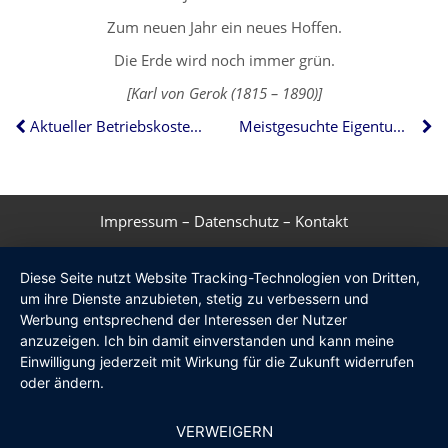
Zum neuen Jahr ein neues Hoffen.
Die Erde wird noch immer grün.
[Karl von Gerok (1815 – 1890)]
Aktueller Betriebskostenspiegel für Deutschland
Meistgesuchte Eigentumswohnung Deutschlands
Impressum
–
Datenschutz
–
Kontakt
Diese Seite nutzt Website Tracking-Technologien von Dritten,
um ihre Dienste anzubieten, stetig zu verbessern und
Werbung entsprechend der Interessen der Nutzer
anzuzeigen. Ich bin damit einverstanden und kann meine
Einwilligung jederzeit mit Wirkung für die Zukunft widerrufen
oder ändern.
VERWEIGERN