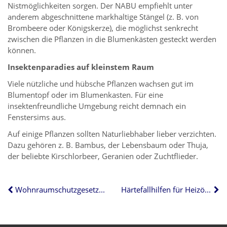
Nistmöglichkeiten sorgen. Der NABU empfiehlt unter
anderem abgeschnittene markhaltige Stängel (z. B. von
Brombeere oder Königskerze), die möglichst senkrecht
zwischen die Pflanzen in die Blumenkästen gesteckt werden
können.
Insektenparadies auf kleinstem Raum
Viele nützliche und hübsche Pflanzen wachsen gut im
Blumentopf oder im Blumenkasten. Für eine
insektenfreundliche Umgebung reicht demnach ein
Fenstersims aus.
Auf einige Pflanzen sollten Naturliebhaber lieber verzichten.
Dazu gehören z. B. Bambus, der Lebensbaum oder Thuja,
der beliebte Kirschlorbeer, Geranien oder Zuchtflieder.
Wohnraumschutzgesetz: Entwurf in Schleswig-Holstein steht
Härtefallhilfen für Heizöl, Pellets & Co. – Anträge ab Mai möglich