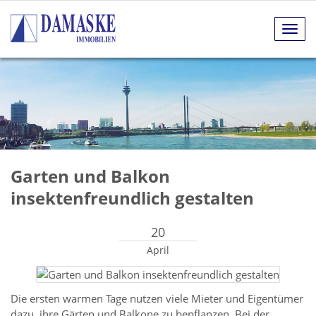
Navig
anze
Garten und Balkon
insektenfreundlich gestalten
20
April
Die ersten warmen Tage nutzen viele Mieter und Eigentümer
dazu, ihre Gärten und Balkone zu bepflanzen. Bei der