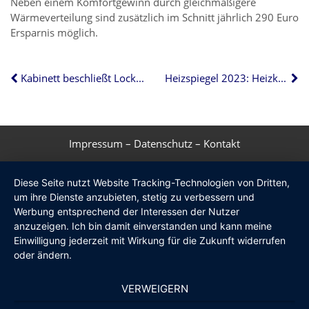
Neben einem Komfortgewinn durch gleichmäßigere
Wärmeverteilung sind zusätzlich im Schnitt jährlich 290 Euro
Ersparnis möglich.
Kabinett beschließt Lockerungen bei Balkonkraftwerken
Heizspiegel 2023: Heizkosten bis zu 81 Prozent höher
Impressum
–
Datenschutz
–
Kontakt
Diese Seite nutzt Website Tracking-Technologien von Dritten,
um ihre Dienste anzubieten, stetig zu verbessern und
Werbung entsprechend der Interessen der Nutzer
anzuzeigen. Ich bin damit einverstanden und kann meine
Einwilligung jederzeit mit Wirkung für die Zukunft widerrufen
oder ändern.
VERWEIGERN