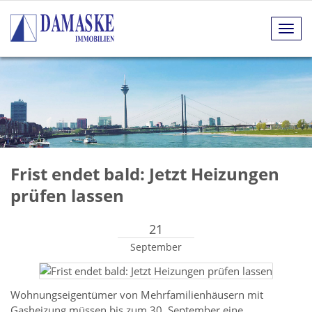
Navig
anze
Frist endet bald: Jetzt Heizungen
prüfen lassen
21
September
Wohnungseigentümer von Mehrfamilienhäusern mit
Gasheizung müssen bis zum 30. September eine