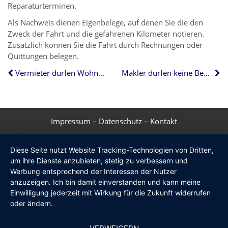
Reparaturterminen.
Als Nachweis dienen Eigenbelege, auf denen Sie die den
Zweck der Fahrt und die gefahrenen Kilometer notieren.
Zusätzlich können Sie die Fahrt durch Rechnungen oder
Quittungen belegen.
Vermieter dürfen Wohnungen alle 5 Jahre besichtigen
Makler dürfen keine Besichtigungsgebühr erheben
Impressum
–
Datenschutz
–
Kontakt
Diese Seite nutzt Website Tracking-Technologien von Dritten,
um ihre Dienste anzubieten, stetig zu verbessern und
Werbung entsprechend der Interessen der Nutzer
anzuzeigen. Ich bin damit einverstanden und kann meine
Einwilligung jederzeit mit Wirkung für die Zukunft widerrufen
oder ändern.