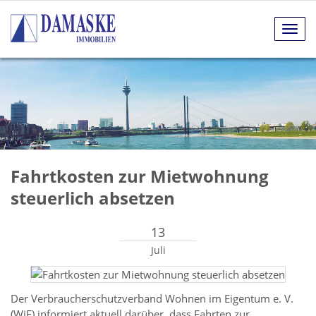
Navig
anze
Fahrtkosten zur Mietwohnung
steuerlich absetzen
13
Juli
Der Verbraucherschutzverband Wohnen im Eigentum e. V.
(WiE) informiert aktuell darüber, dass Fahrten zur