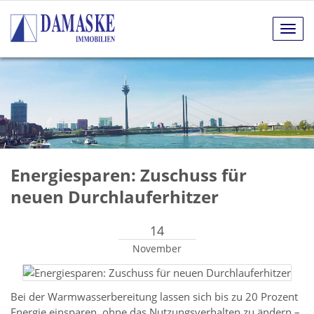
Navig
anze
Energiesparen: Zuschuss für
neuen Durchlauferhitzer
14
November
Bei der Warmwasserbereitung lassen sich bis zu 20 Prozent
Energie einsparen, ohne das Nutzungsverhalten zu ändern –