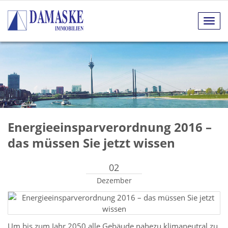
Navig
anze
Energieeinsparverordnung 2016 –
das müssen Sie jetzt wissen
02
Dezember
Um bis zum Jahr 2050 alle Gebäude nahezu klimaneutral zu