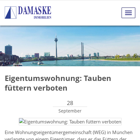
Navig
anze
Eigentumswohnung: Tauben
füttern verboten
28
September
Eine Wohnungseigentümergemeinschaft (WEG) in München
verlangte von einem Eigentümer, dass er das Füttern der