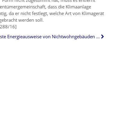
er Form nicht zugestimmt hat, muss es entfernt
gentümergemeinschaft, dass die Klimaanlage
tig, da er nicht festlegt, welche Art von Klimagerät
ngebracht werden soll.
 288/16]
Erste Energieausweise von Nichtwohngebäuden werden ungültig