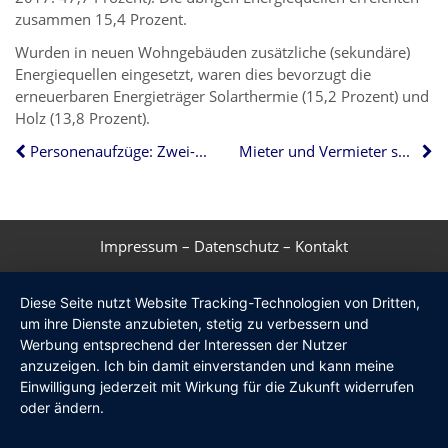
zusammen 15,4 Prozent.
Wurden in neuen Wohngebäuden zusätzliche (sekundäre)
Energiequellen eingesetzt, waren dies bevorzugt die
erneuerbaren Energieträger Solarthermie (15,2 Prozent) und
Holz (13,8 Prozent).
Personenaufzüge: Zwei-Wege-Kommunikation wird Pflicht
Mieter und Vermieter sollen sich Renovierungskosten teilen
Impressum
–
Datenschutz
–
Kontakt
Diese Seite nutzt Website Tracking-Technologien von Dritten,
um ihre Dienste anzubieten, stetig zu verbessern und
Werbung entsprechend der Interessen der Nutzer
anzuzeigen. Ich bin damit einverstanden und kann meine
Einwilligung jederzeit mit Wirkung für die Zukunft widerrufen
oder ändern.