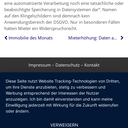
eine automatisierte Verarbeitung noch eine tatsächliche oder
beabsichtigte Speicherung in Dateisystemen dar“. Namen
auf den Klingelschildern sind demnach kein
Anwendungsbereich der DSGVO. Nur in besonderen Fällen
hätten Mieter ein Widerspruchsrecht.
Immobilie des Monats
Mieterhöhung: Daten aus Immobilienportal sind keine Grundlage
Impressum
–
Datenschutz
–
Kontakt
Diese Seite nutzt Website Tracking-Technologien von Dritten,
um ihre Dienste anzubieten, stetig zu verbessern und
Werbung entsprechend der Interessen der Nutzer
anzuzeigen. Ich bin damit einverstanden und kann meine
Einwilligung jederzeit mit Wirkung für die Zukunft widerrufen
oder ändern.
VERWEIGERN