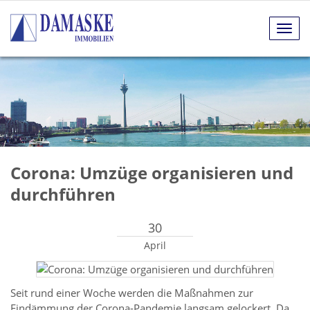
Navig
anze
Corona: Umzüge organisieren und
durchführen
30
April
Seit rund einer Woche werden die Maßnahmen zur
Eindämmung der Corona-Pandemie langsam gelockert. Da