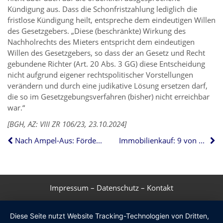
Kündigung aus. Dass die Schonfristzahlung lediglich die
fristlose Kündigung heilt, entspreche dem eindeutigen Willen
des Gesetzgebers. „Diese (beschränkte) Wirkung des
Nachholrechts des Mieters entspricht dem eindeutigen
Willen des Gesetzgebers, so dass der an Gesetz und Recht
gebundene Richter (Art. 20 Abs. 3 GG) diese Entscheidung
nicht aufgrund eigener rechtspolitischer Vorstellungen
verändern und durch eine judikative Lösung ersetzen darf,
die so im Gesetzgebungsverfahren (bisher) nicht erreichbar
war.“
[BGH, AZ: VIII ZR 106/23, 23.10.2024]
Nach Ampel-Aus: Fördermittel jetzt sichern
Immobilienkauf: 9 von 10 Käufern achten stark auf Energieeffizienzklasse
Impressum
–
Datenschutz
–
Kontakt
Diese Seite nutzt Website Tracking-Technologien von Dritten,