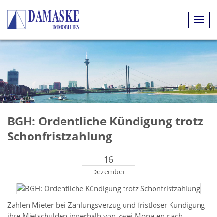
Navig
anze
BGH: Ordentliche Kündigung trotz
Schonfristzahlung
16
Dezember
Zahlen Mieter bei Zahlungsverzug und fristloser Kündigung
ihre Mietschulden innerhalb von zwei Monaten nach