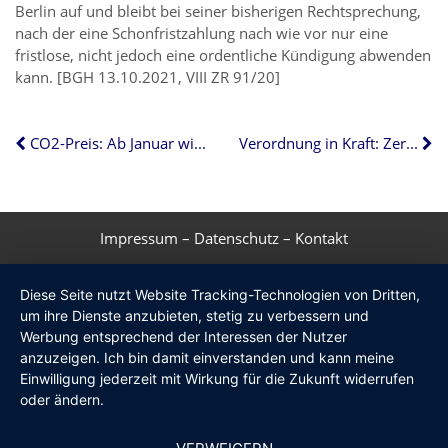
Berlin auf und bleibt bei seiner bisherigen Rechtsprechung,
nach der eine Schonfristzahlung nach wie vor nur eine
fristlose, nicht jedoch eine ordentliche Kündigung abwenden
kann. [BGH 13.10.2021, VIII ZR 91/20]
CO2-Preis: Ab Januar wird Heizen noch teurer
Verordnung in Kraft: Zertifizierung für WEG-Verwalter
Impressum
–
Datenschutz
–
Kontakt
Diese Seite nutzt Website Tracking-Technologien von Dritten,
um ihre Dienste anzubieten, stetig zu verbessern und
Werbung entsprechend der Interessen der Nutzer
anzuzeigen. Ich bin damit einverstanden und kann meine
Einwilligung jederzeit mit Wirkung für die Zukunft widerrufen
oder ändern.