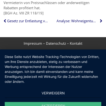
Vermieterin von Preisnachlässen oder anderweitigen
Rabatten profitiert hat.
[BGH Az. VIII ZR 118/19]
Gesetz zur Entlastung von Immobilienkäufern
Analyse: Wohneigentumsquote rückläufig
Impressum
–
Datenschutz
–
Kontakt
Diese Seite nutzt Website Tracking-Technologien von Dritten,
um ihre Dienste anzubieten, stetig zu verbessern und
Werbung entsprechend der Interessen der Nutzer
anzuzeigen. Ich bin damit einverstanden und kann meine
Einwilligung jederzeit mit Wirkung für die Zukunft widerrufen
oder ändern.
VERWEIGERN
AKZEPTIEREN