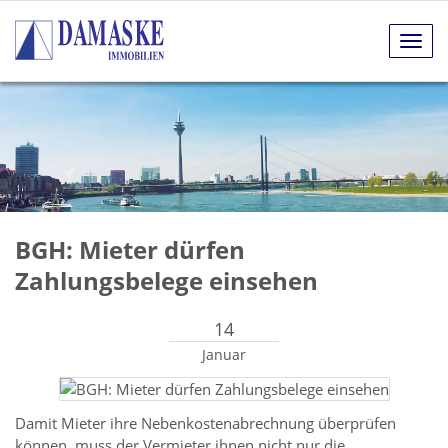
Navig
anze
BGH: Mieter dürfen
Zahlungsbelege einsehen
14
Januar
Damit Mieter ihre Nebenkostenabrechnung überprüfen
können, muss der Vermieter ihnen nicht nur die