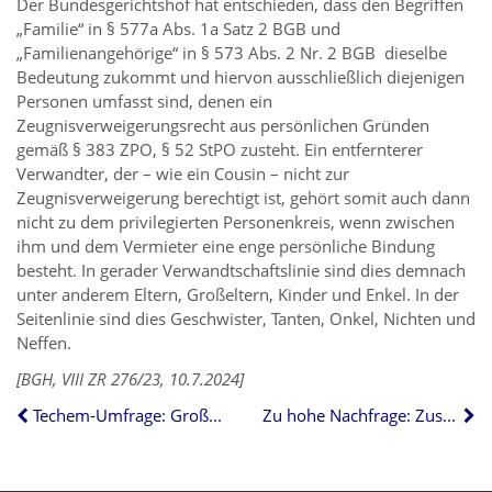
Der Bundesgerichtshof hat entschieden, dass den Begriffen
„Familie“ in § 577a Abs. 1a Satz 2 BGB und
„Familienangehörige“ in § 573 Abs. 2 Nr. 2 BGB dieselbe
Bedeutung zukommt und hiervon ausschließlich diejenigen
Personen umfasst sind, denen ein
Zeugnisverweigerungsrecht aus persönlichen Gründen
gemäß § 383 ZPO, § 52 StPO zusteht. Ein entfernterer
Verwandter, der – wie ein Cousin – nicht zur
Zeugnisverweigerung berechtigt ist, gehört somit auch dann
nicht zu dem privilegierten Personenkreis, wenn zwischen
ihm und dem Vermieter eine enge persönliche Bindung
besteht. In gerader Verwandtschaftslinie sind dies demnach
unter anderem Eltern, Großeltern, Kinder und Enkel. In der
Seitenlinie sind dies Geschwister, Tanten, Onkel, Nichten und
Neffen.
[BGH, VIII ZR 276/23, 10.7.2024]
Techem-Umfrage: Großes Interesse an Mieterstrom
Zu hohe Nachfrage: Zuschüsse zur Energieberatung sinken