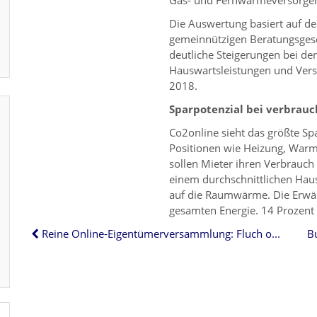
Gas- und Fernwärmeversorger 
Die Auswertung basiert auf d
gemeinnützigen Beratungsgesel
deutliche Steigerungen bei d
Hauswartsleistungen und Versi
2018.
Sparpotenzial bei verbrau
Co2online sieht das größte S
Positionen wie Heizung, War
sollen Mieter ihren Verbrauch
einem durchschnittlichen Haus
auf die Raumwärme. Die Erwä
gesamten Energie. 14 Prozent
Reine Online-Eigentümerversammlung: Fluch oder Segen?