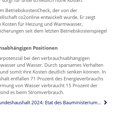
sorgt für unterschiedlich hohe Kosten.
em BetriebskostenCheck, der von der
lschaft co2online entwickelt wurde. Er zeigt
en Kosten für Heizung und Warmwasser,
cherungen seit dem letzten Betriebskostenspiegel
chsabhängigen Positionen
parpotenzial bei den verbrauchsabhängigen
mwasser und Wasser. Durch sparsames Verhalten
 und somit ihre Kosten deutlich senken können. In
halt entfallen 71 Prozent des Energieverbrauchs
rmung von Wasser verbraucht 15 Prozent der
 sind es beim Stromverbrauch.
Bundeshaushalt 2024: Etat des Bauministeriums wächst auf 10,4 Mrd. Euro