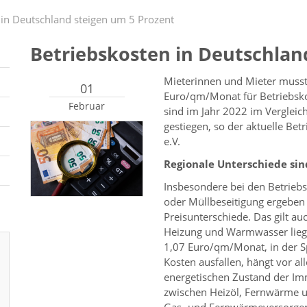
 in Deutschland steigen um 5 Prozent
Betriebskosten in Deutschlan
Mieterinnen und Mieter musst
01
Euro/qm/Monat für Betriebsko
Februar
sind im Jahr 2022 im Verglei
gestiegen, so der aktuelle Be
e.V.
Regionale Unterschiede sin
Insbesondere bei den Betrieb
oder Müllbeseitigung ergeben s
Preisunterschiede. Das gilt a
Heizung und Warmwasser lieg
1,07 Euro/qm/Monat, in der S
Kosten ausfallen, hängt vor a
energetischen Zustand der Im
zwischen Heizöl, Fernwärme un