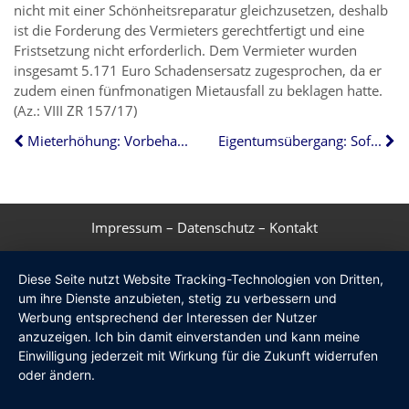
nicht mit einer Schönheitsreparatur gleichzusetzen, deshalb
ist die Forderung des Vermieters gerechtfertigt und eine
Fristsetzung nicht erforderlich. Dem Vermieter wurden
insgesamt 5.171 Euro Schadensersatz zugesprochen, da er
zudem einen fünfmonatigen Mietausfall zu beklagen hatte.
(Az.: VIII ZR 157/17)
Mieterhöhung: Vorbehaltlose Zahlungen gelten als Zustimmung
Eigentumsübergang: Sofort dem Bezirksschornsteinfeger melden
Impressum
–
Datenschutz
–
Kontakt
Diese Seite nutzt Website Tracking-Technologien von Dritten,
um ihre Dienste anzubieten, stetig zu verbessern und
Werbung entsprechend der Interessen der Nutzer
anzuzeigen. Ich bin damit einverstanden und kann meine
Einwilligung jederzeit mit Wirkung für die Zukunft widerrufen
oder ändern.