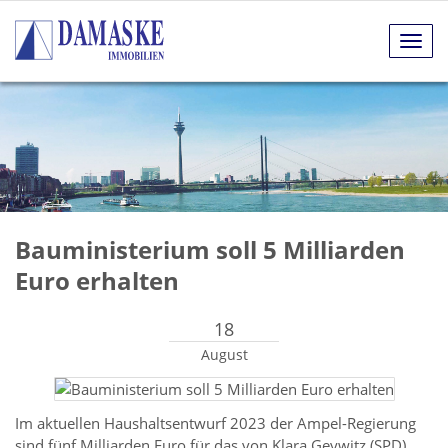
Navig
anze
Bauministerium soll 5 Milliarden
Euro erhalten
18
August
Im aktuellen Haushaltsentwurf 2023 der Ampel-Regierung
sind fünf Milliarden Euro für das von Klara Geywitz (SPD)