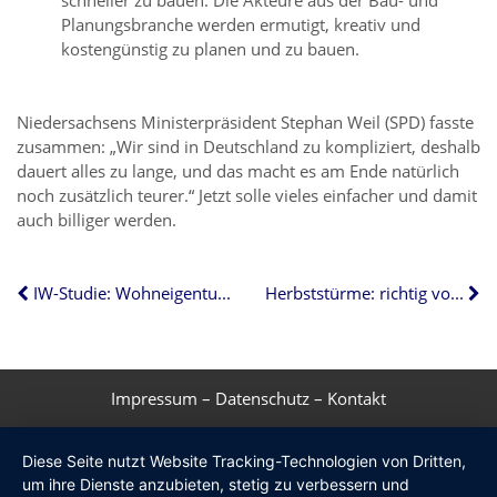
schneller zu bauen. Die Akteure aus der Bau- und
Planungsbranche werden ermutigt, kreativ und
kostengünstig zu planen und zu bauen.
Niedersachsens Ministerpräsident Stephan Weil (SPD) fasste
zusammen: „Wir sind in Deutschland zu kompliziert, deshalb
dauert alles zu lange, und das macht es am Ende natürlich
noch zusätzlich teurer.“ Jetzt solle vieles einfacher und damit
auch billiger werden.
IW-Studie: Wohneigentum heute erschwinglicher als früher
Herbststürme: richtig vorbeugen und handeln
Impressum
–
Datenschutz
–
Kontakt
Diese Seite nutzt Website Tracking-Technologien von Dritten,
um ihre Dienste anzubieten, stetig zu verbessern und