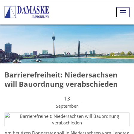
Navig
anze
Barrierefreiheit: Niedersachsen
will Bauordnung verabschieden
13
September
Am heutigen Donnerstag soll in Niedersachsen vom Landtag