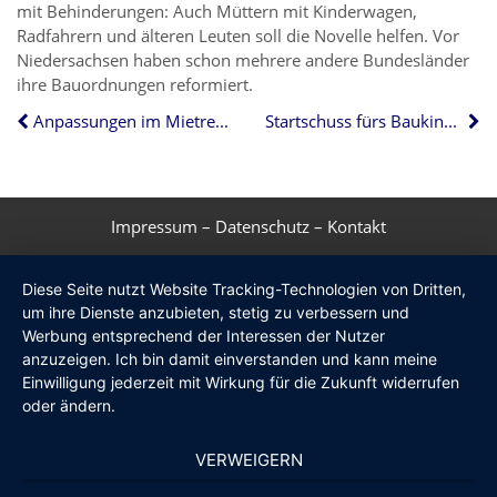
mit Behinderungen: Auch Müttern mit Kinderwagen,
Radfahrern und älteren Leuten soll die Novelle helfen. Vor
Niedersachsen haben schon mehrere andere Bundesländer
ihre Bauordnungen reformiert.
Anpassungen im Mietrecht beschlossen
Startschuss fürs Baukindergeld
Impressum
–
Datenschutz
–
Kontakt
Diese Seite nutzt Website Tracking-Technologien von Dritten,
um ihre Dienste anzubieten, stetig zu verbessern und
Werbung entsprechend der Interessen der Nutzer
anzuzeigen. Ich bin damit einverstanden und kann meine
Einwilligung jederzeit mit Wirkung für die Zukunft widerrufen
oder ändern.
VERWEIGERN